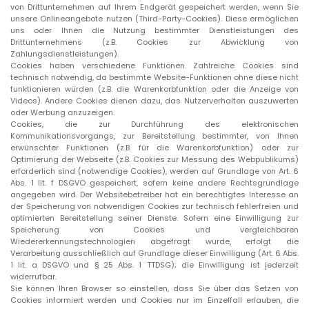
von Drittunternehmen auf Ihrem Endgerät gespeichert werden, wenn Sie
unsere Onlineangebote nutzen (Third-Party-Cookies). Diese ermöglichen
uns oder Ihnen die Nutzung bestimmter Dienstleistungen des
Drittunternehmens (z.B. Cookies zur Abwicklung von
Zahlungsdienstleistungen).
Cookies haben verschiedene Funktionen. Zahlreiche Cookies sind
technisch notwendig, da bestimmte Website-Funktionen ohne diese nicht
funktionieren würden (z.B. die Warenkorbfunktion oder die Anzeige von
Videos). Andere Cookies dienen dazu, das Nutzerverhalten auszuwerten
oder Werbung anzuzeigen.
Cookies, die zur Durchführung des elektronischen
Kommunikationsvorgangs, zur Bereitstellung bestimmter, von Ihnen
erwünschter Funktionen (z.B. für die Warenkorbfunktion) oder zur
Optimierung der Webseite (z.B. Cookies zur Messung des Webpublikums)
erforderlich sind (notwendige Cookies), werden auf Grundlage von Art. 6
Abs. 1 lit. f DSGVO gespeichert, sofern keine andere Rechtsgrundlage
angegeben wird. Der Websitebetreiber hat ein berechtigtes Interesse an
der Speicherung von notwendigen Cookies zur technisch fehlerfreien und
optimierten Bereitstellung seiner Dienste. Sofern eine Einwilligung zur
Speicherung von Cookies und vergleichbaren
Wiedererkennungstechnologien abgefragt wurde, erfolgt die
Verarbeitung ausschließlich auf Grundlage dieser Einwilligung (Art. 6 Abs.
1 lit. a DSGVO und § 25 Abs. 1 TTDSG); die Einwilligung ist jederzeit
widerrufbar.
Sie können Ihren Browser so einstellen, dass Sie über das Setzen von
Cookies informiert werden und Cookies nur im Einzelfall erlauben, die