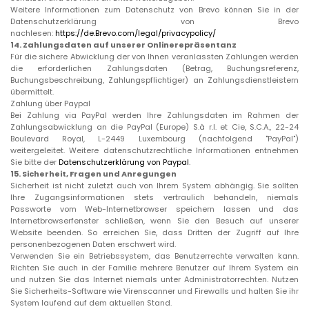
Weitere Informationen zum Datenschutz von Brevo können Sie in der
Datenschutzerklärung von Brevo
nachlesen:
https://de.Brevo.com/legal/privacypolicy/
14.
Zahlungsdaten auf unserer Onlinerepräsentanz
Für die sichere Abwicklung der von Ihnen veranlassten Zahlungen werden
die erforderlichen Zahlungsdaten (Betrag, Buchungsreferenz,
Buchungsbeschreibung, Zahlungspflichtiger) an Zahlungsdienstleistern
übermittelt.
Zahlung über Paypal
Bei Zahlung via PayPal werden Ihre Zahlungsdaten im Rahmen der
Zahlungsabwicklung an die PayPal (Europe) S.à r.l. et Cie, S.C.A., 22-24
Boulevard Royal, L-2449 Luxembourg (nachfolgend "PayPal")
weitergeleitet. Weitere datenschutzrechtliche Informationen entnehmen
Sie bitte der
Datenschutzerklärung von Paypal
.
15.
Sicherheit, Fragen und Anregungen
Sicherheit ist nicht zuletzt auch von Ihrem System abhängig. Sie sollten
Ihre Zugangsinformationen stets vertraulich behandeln, niemals
Passworte vom Web-Internetbrowser speichern lassen und das
Internetbrowserfenster schließen, wenn Sie den Besuch auf unserer
Website beenden. So erreichen Sie, dass Dritten der Zugriff auf Ihre
personenbezogenen Daten erschwert wird.
Verwenden Sie ein Betriebssystem, das Benutzerrechte verwalten kann.
Richten Sie auch in der Familie mehrere Benutzer auf Ihrem System ein
und nutzen Sie das Internet niemals unter Administratorrechten. Nutzen
Sie Sicherheits-Software wie Virenscanner und Firewalls und halten Sie ihr
System laufend auf dem aktuellen Stand.