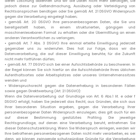
deren Löschung ablehnen und wir die Daten nicht mehr benötigen, Sie
jedoch diese zur Geltendmachung, Ausübung oder Verteidigung von
Rechtsansprüchen benötigen oder Sie gemäß Art. 21 DSGVO Widerspruch
gegen die Verarbeitung eingelegt haben;
• gemäß Art. 20 DSGVO Ihre personenbezogenen Daten, die Sie uns
bereitgestellt haben, in einem strukturierten, gängigen und
maschinenlesebaren Format zu erhalten oder die Übermittlung an einen
anderen Verantwortlichen zu verlangen;
• gemäß Art. 7 Abs. 3 DSGVO Ihre einmal erteilte Einwilligung jederzeit
gegenüber uns zu widerrufen. Dies hat zur Folge, dass wir die
Datenverarbeitung, die auf dieser Einwilligung beruhte, für die Zukunft
nicht mehr fortführen dürfen;
• gemäß Art. 77 DSGVO sich bei einer Aufsichtsbehörde zu beschweren. In
der Regel können Sie sich hierfür an die Aufsichtsbehörde Ihres üblichen
Aufenthaltsortes oder Arbeitsplatzes oder unseres Unternehmenssitzes
wenden und
• Widerspruchsrecht gegen die Datenerhebung in besonderen Fällen
sowie gegen Direktwerbung (Art. 21 DSGVO):
Wenn die Datenverarbeitung auf Grundlage von Art. 6 Abs.1 lit. e oder f
DSGVO erfolgt, haben Sie jederzeit das Recht, aus Gründen, die sich aus
Ihrer besonderen Situation ergeben, gegen die Verarbeitung Ihrer
personenbezogener Daten Widerspruch einzulegen; dies gilt auch für ein
auf dieser Bestimmung gestütztes Profiling. Die jeweilige
Rechtsgrundlage, auf denen eine Verarbeitung beruht, entnehmen Sie
dieser Datenschutzerklärung. Wenn Sie Widerspruch einlegen, werden wir
Ihre betroffenen personenbezogenen Daten nicht mehr verarbeiten, es sei
denn, wir können zwingende schutzwürdige Gründe für die Verarbeitung