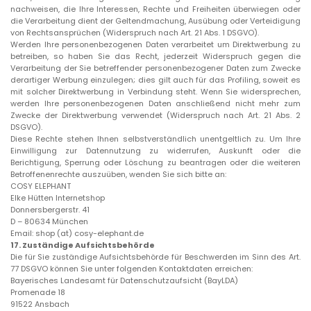
nachweisen, die Ihre Interessen, Rechte und Freiheiten überwiegen oder
die Verarbeitung dient der Geltendmachung, Ausübung oder Verteidigung
von Rechtsansprüchen (Widerspruch nach Art. 21 Abs. 1 DSGVO).
Werden Ihre personenbezogenen Daten verarbeitet um Direktwerbung zu
betreiben, so haben Sie das Recht, jederzeit Widerspruch gegen die
Verarbeitung der Sie betreffender personenbezogener Daten zum Zwecke
derartiger Werbung einzulegen; dies gilt auch für das Profiling, soweit es
mit solcher Direktwerbung in Verbindung steht. Wenn Sie widersprechen,
werden Ihre personenbezogenen Daten anschließend nicht mehr zum
Zwecke der Direktwerbung verwendet (Widerspruch nach Art. 21 Abs. 2
DSGVO).
Diese Rechte stehen Ihnen selbstverständlich unentgeltlich zu. Um Ihre
Einwilligung zur Datennutzung zu widerrufen, Auskunft oder die
Berichtigung, Sperrung oder Löschung zu beantragen oder die weiteren
Betroffenenrechte auszuüben, wenden Sie sich bitte an:
COSY ELEPHANT
Elke Hütten Internetshop
Donnersbergerstr. 41
D – 80634 München
Email: shop (at) cosy-elephant.de
17.
Zuständige Aufsichtsbehörde
Die für Sie zuständige Aufsichtsbehörde für Beschwerden im Sinn des Art.
77 DSGVO können Sie unter folgenden Kontaktdaten erreichen:
Bayerisches Landesamt für Datenschutzaufsicht (BayLDA)
Promenade 18
91522 Ansbach