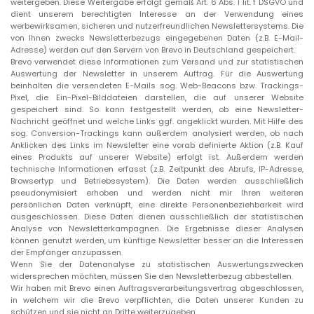
weitergeben. Diese Weitergabe erfolgt gemäß Art. 6 Abs. 1 lit. f DSGVO und
dient unserem berechtigten Interesse an der Verwendung eines
werbewirksamen, sicheren und nutzerfreundlichen Newslettersystems. Die
von Ihnen zwecks Newsletterbezugs eingegebenen Daten (z.B. E-Mail-
Adresse) werden auf den Servern von Brevo in Deutschland gespeichert.
Brevo verwendet diese Informationen zum Versand und zur statistischen
Auswertung der Newsletter in unserem Auftrag. Für die Auswertung
beinhalten die versendeten E-Mails sog. Web-Beacons bzw. Trackings-
Pixel, die Ein-Pixel-Bilddateien darstellen, die auf unserer Website
gespeichert sind. So kann festgestellt werden, ob eine Newsletter-
Nachricht geöffnet und welche Links ggf. angeklickt wurden. Mit Hilfe des
sog. Conversion-Trackings kann außerdem analysiert werden, ob nach
Anklicken des Links im Newsletter eine vorab definierte Aktion (z.B. Kauf
eines Produkts auf unserer Website) erfolgt ist. Außerdem werden
technische Informationen erfasst (z.B. Zeitpunkt des Abrufs, IP-Adresse,
Browsertyp und Betriebssystem). Die Daten werden ausschließlich
pseudonymisiert erhoben und werden nicht mir Ihren weiteren
persönlichen Daten verknüpft, eine direkte Personenbeziehbarkeit wird
ausgeschlossen. Diese Daten dienen ausschließlich der statistischen
Analyse von Newsletterkampagnen. Die Ergebnisse dieser Analysen
können genutzt werden, um künftige Newsletter besser an die Interessen
der Empfänger anzupassen.
Wenn Sie der Datenanalyse zu statistischen Auswertungszwecken
widersprechen möchten, müssen Sie den Newsletterbezug abbestellen.
Wir haben mit Brevo einen Auftragsverarbeitungsvertrag abgeschlossen,
in welchem wir die Brevo verpflichten, die Daten unserer Kunden zu
schützen und sie nicht an Dritte weiterzugeben.