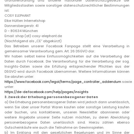
Grundverordnung und anderer nationaler Datenschutzgesetze der
Mitgliedsstaaten sowie sonstiger datenschutzrechtlicher Bestimmungen
ist:
COSY ELEPHANT
Elke Hütten Internetshop
Donnersbergerstr. 41
D – 80634 München
Email: shop (at) cosy-elephant.de
(Nachfolgend als „CE“ abgekürzt)
Das Betreiben unserer Facebook Fanpage stellt eine Verarbeitung in
gemeinsamer Verantwortung gem. Art. 26 DSGVO dar.
Wir haben selbst keine Einflussmöglichkeiten auf die Verarbeitung der
Daten durch Facebook. Die Verantwortung für die Verarbeitung der sog.
Insights-Daten sowie die Erfüllung entsprechender Pflichten aus der
DSGVO wird durch Facebook übernommen. Weitere Informationen können
Sie abrufen unter:
https://www.facebook.com/legal/terms/page_controller_addendum
sowie
unter:
https://de-de.facebook.com/help/pages/insights
3. Zweck der Erhebung personenbezogener Daten
a)
Die Erhebung personenbezogener Daten wird jedoch dann unerlässlich,
wenn Sie über unser Portal Waren kaufen oder sonstige Leistung kaufen
oder buchen, uns kontaktieren, unseren Newsletter abonnieren oder
weitere Angebote unserer Seite nutzen möchten, zu deren Abwicklung
personenbezogene Daten unerlässlich sind. Hierzu zählen ebenso
Gutscheinkäufe wie auch die Teilnahme an Gewinnspielen.
b)
Im Einklang mit den gesetzlichen Regelungen und im Sinne der