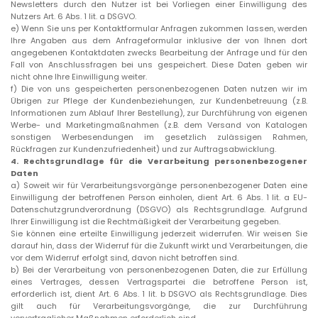
Newsletters durch den Nutzer ist bei Vorliegen einer Einwilligung des
Nutzers Art. 6 Abs. 1 lit. a DSGVO.
e)
Wenn Sie uns per Kontaktformular Anfragen zukommen lassen, werden
Ihre Angaben aus dem Anfrageformular inklusive der von Ihnen dort
angegebenen Kontaktdaten zwecks Bearbeitung der Anfrage und für den
Fall von Anschlussfragen bei uns gespeichert. Diese Daten geben wir
nicht ohne Ihre Einwilligung weiter.
f)
Die von uns gespeicherten personenbezogenen Daten nutzen wir im
Übrigen zur Pflege der Kundenbeziehungen, zur Kundenbetreuung (z.B.
Informationen zum Ablauf Ihrer Bestellung), zur Durchführung von eigenen
Werbe- und Marketingmaßnahmen (z.B. dem Versand von Katalogen
sonstigen Werbesendungen im gesetzlich zulässigen Rahmen,
Rückfragen zur Kundenzufriedenheit) und zur Auftragsabwicklung.
4.
Rechtsgrundlage für die Verarbeitung personenbezogener
Daten
a)
Soweit wir für Verarbeitungsvorgänge personenbezogener Daten eine
Einwilligung der betroffenen Person einholen, dient Art. 6 Abs. 1 lit. a EU-
Datenschutzgrundverordnung (DSGVO) als Rechtsgrundlage. Aufgrund
Ihrer Einwilligung ist die Rechtmäßigkeit der Verarbeitung gegeben.
Sie können eine erteilte Einwilligung jederzeit widerrufen. Wir weisen Sie
darauf hin, dass der Widerruf für die Zukunft wirkt und Verarbeitungen, die
vor dem Widerruf erfolgt sind, davon nicht betroffen sind.
b)
Bei der Verarbeitung von personenbezogenen Daten, die zur Erfüllung
eines Vertrages, dessen Vertragspartei die betroffene Person ist,
erforderlich ist, dient Art. 6 Abs. 1 lit. b DSGVO als Rechtsgrundlage. Dies
gilt auch für Verarbeitungsvorgänge, die zur Durchführung