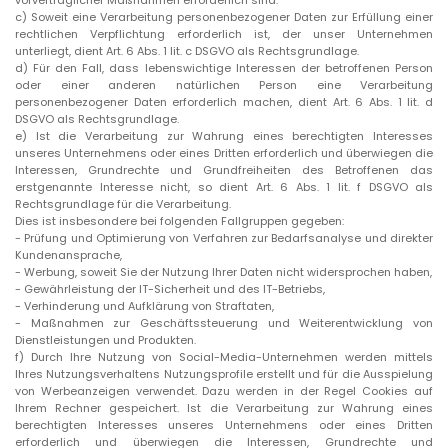
vorvertraglicher Maßnahmen erforderlich sind.
c)
Soweit eine Verarbeitung personenbezogener Daten zur Erfüllung einer
rechtlichen Verpflichtung erforderlich ist, der unser Unternehmen
unterliegt, dient Art. 6 Abs. 1 lit. c DSGVO als Rechtsgrundlage.
d)
Für den Fall, dass lebenswichtige Interessen der betroffenen Person
oder einer anderen natürlichen Person eine Verarbeitung
personenbezogener Daten erforderlich machen, dient Art. 6 Abs. 1 lit. d
DSGVO als Rechtsgrundlage.
e)
Ist die Verarbeitung zur Wahrung eines berechtigten Interesses
unseres Unternehmens oder eines Dritten erforderlich und überwiegen die
Interessen, Grundrechte und Grundfreiheiten des Betroffenen das
erstgenannte Interesse nicht, so dient Art. 6 Abs. 1 lit. f DSGVO als
Rechtsgrundlage für die Verarbeitung.
Dies ist insbesondere bei folgenden Fallgruppen gegeben:
-
Prüfung und Optimierung von Verfahren zur Bedarfsanalyse und direkter
Kundenansprache,
-
Werbung, soweit Sie der Nutzung Ihrer Daten nicht widersprochen haben,
-
Gewährleistung der IT-Sicherheit und des IT-Betriebs,
-
Verhinderung und Aufklärung von Straftaten,
-
Maßnahmen zur Geschäftssteuerung und Weiterentwicklung von
Dienstleistungen und Produkten.
f)
Durch Ihre Nutzung von Social-Media-Unternehmen werden mittels
Ihres Nutzungsverhaltens Nutzungsprofile erstellt und für die Ausspielung
von Werbeanzeigen verwendet. Dazu werden in der Regel Cookies auf
Ihrem Rechner gespeichert. Ist die Verarbeitung zur Wahrung eines
berechtigten Interesses unseres Unternehmens oder eines Dritten
erforderlich und überwiegen die Interessen, Grundrechte und