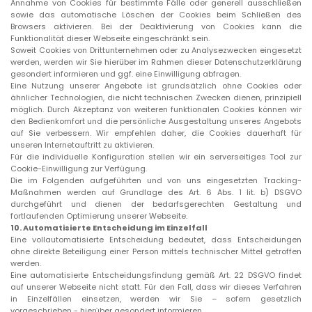
Annahme von Cookies für bestimmte Fälle oder generell ausschließen
sowie das automatische Löschen der Cookies beim Schließen des
Browsers aktivieren. Bei der Deaktivierung von Cookies kann die
Funktionalität dieser Webseite eingeschränkt sein.
Soweit Cookies von Drittunternehmen oder zu Analysezwecken eingesetzt
werden, werden wir Sie hierüber im Rahmen dieser Datenschutzerklärung
gesondert informieren und ggf. eine Einwilligung abfragen.
Eine Nutzung unserer Angebote ist grundsätzlich ohne Cookies oder
ähnlicher Technologien, die nicht technischen Zwecken dienen, prinzipiell
möglich. Durch Akzeptanz von weiteren funktionalen Cookies können wir
den Bedienkomfort und die persönliche Ausgestaltung unseres Angebots
auf Sie verbessern. Wir empfehlen daher, die Cookies dauerhaft für
unseren Internetauftritt zu aktivieren.
Für die individuelle Konfiguration stellen wir ein serverseitiges Tool zur
Cookie-Einwilligung zur Verfügung.
Die im Folgenden aufgeführten und von uns eingesetzten Tracking-
Maßnahmen werden auf Grundlage des Art. 6 Abs. 1 lit. b) DSGVO
durchgeführt und dienen der bedarfsgerechten Gestaltung und
fortlaufenden Optimierung unserer Webseite.
10.
Automatisierte Entscheidung im Einzelfall
Eine vollautomatisierte Entscheidung bedeutet, dass Entscheidungen
ohne direkte Beteiligung einer Person mittels technischer Mittel getroffen
werden.
Eine automatisierte Entscheidungsfindung gemäß Art. 22 DSGVO findet
auf unserer Webseite nicht statt. Für den Fall, dass wir dieses Verfahren
in Einzelfällen einsetzen, werden wir Sie – sofern gesetzlich
vorgeschrieben - hierüber gesondert informieren.