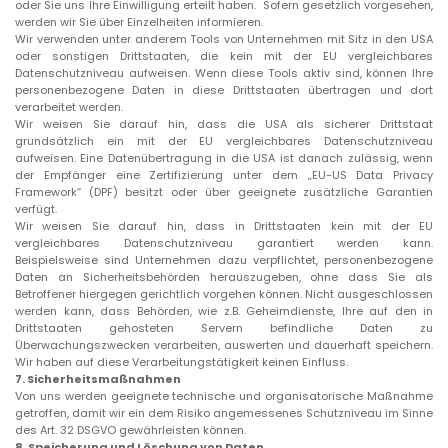
oder Sie uns Ihre Einwilligung erteilt haben. Sofern gesetzlich vorgesehen,
werden wir Sie über Einzelheiten informieren.
Wir verwenden unter anderem Tools von Unternehmen mit Sitz in den USA
oder sonstigen Drittstaaten, die kein mit der EU vergleichbares
Datenschutzniveau aufweisen. Wenn diese Tools aktiv sind, können Ihre
personenbezogene Daten in diese Drittstaaten übertragen und dort
verarbeitet werden.
Wir weisen Sie darauf hin, dass die USA als sicherer Drittstaat
grundsätzlich ein mit der EU vergleichbares Datenschutzniveau
aufweisen. Eine Datenübertragung in die USA ist danach zulässig, wenn
der Empfänger eine Zertifizierung unter dem „EU-US Data Privacy
Framework“ (DPF) besitzt oder über geeignete zusätzliche Garantien
verfügt.
Wir weisen Sie darauf hin, dass in Drittstaaten kein mit der EU
vergleichbares Datenschutzniveau garantiert werden kann.
Beispielsweise sind Unternehmen dazu verpflichtet, personenbezogene
Daten an Sicherheitsbehörden herauszugeben, ohne dass Sie als
Betroffener hiergegen gerichtlich vorgehen können. Nicht ausgeschlossen
werden kann, dass Behörden, wie z.B. Geheimdienste, Ihre auf den in
Drittstaaten gehosteten Servern befindliche Daten zu
Überwachungszwecken verarbeiten, auswerten und dauerhaft speichern.
Wir haben auf diese Verarbeitungstätigkeit keinen Einfluss.
7.
Sicherheitsmaßnahmen
Von uns werden geeignete technische und organisatorische Maßnahme
getroffen, damit wir ein dem Risiko angemessenes Schutzniveau im Sinne
des Art. 32 DSGVO gewährleisten können.
8.
Speicherung und Löschung von Daten