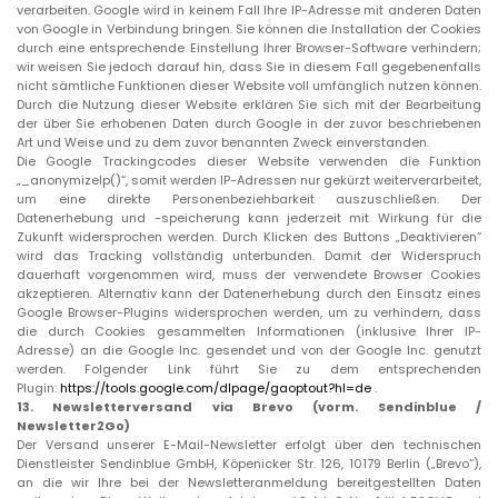
verarbeiten. Google wird in keinem Fall Ihre IP-Adresse mit anderen Daten
von Google in Verbindung bringen. Sie können die Installation der Cookies
durch eine entsprechende Einstellung Ihrer Browser-Software verhindern;
wir weisen Sie jedoch darauf hin, dass Sie in diesem Fall gegebenenfalls
nicht sämtliche Funktionen dieser Website voll umfänglich nutzen können.
Durch die Nutzung dieser Website erklären Sie sich mit der Bearbeitung
der über Sie erhobenen Daten durch Google in der zuvor beschriebenen
Art und Weise und zu dem zuvor benannten Zweck einverstanden.
Die Google Trackingcodes dieser Website verwenden die Funktion
„_anonymizeIp()“, somit werden IP-Adressen nur gekürzt weiterverarbeitet,
um eine direkte Personenbeziehbarkeit auszuschließen. Der
Datenerhebung und -speicherung kann jederzeit mit Wirkung für die
Zukunft widersprochen werden. Durch Klicken des Buttons „Deaktivieren“
wird das Tracking vollständig unterbunden. Damit der Widerspruch
dauerhaft vorgenommen wird, muss der verwendete Browser Cookies
akzeptieren. Alternativ kann der Datenerhebung durch den Einsatz eines
Google Browser-Plugins widersprochen werden, um zu verhindern, dass
die durch Cookies gesammelten Informationen (inklusive Ihrer IP-
Adresse) an die Google Inc. gesendet und von der Google Inc. genutzt
werden. Folgender Link führt Sie zu dem entsprechenden
Plugin:
https://tools.google.com/dlpage/gaoptout?hl=de
.
13.
Newsletterversand via Brevo (vorm. Sendinblue /
Newsletter2Go)
Der Versand unserer E-Mail-Newsletter erfolgt über den technischen
Dienstleister Sendinblue GmbH, Köpenicker Str. 126, 10179 Berlin („Brevo“),
an die wir Ihre bei der Newsletteranmeldung bereitgestellten Daten