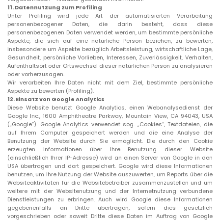
11.
Datennutzung zum Profiling
Unter Profiling wird jede Art der automatisierten Verarbeitung
personenbezogener Daten, die darin besteht, dass diese
personenbezogenen Daten verwendet werden, um bestimmte persönliche
Aspekte, die sich auf eine natürliche Person beziehen, zu bewerten,
insbesondere um Aspekte bezüglich Arbeitsleistung, wirtschaftliche Lage,
Gesundheit, persönliche Vorlieben, Interessen, Zuverlässigkeit, Verhalten,
Aufenthaltsort oder Ortswechsel dieser natürlichen Person zu analysieren
oder vorherzusagen.
Wir verarbeiten Ihre Daten nicht mit dem Ziel, bestimmte persönliche
Aspekte zu bewerten (Profiling).
12.
Einsatz von Google Analytics
Diese Website benutzt Google Analytics, einen Webanalysedienst der
Google Inc., 1600 Amphitheatre Parkway, Mountain View, CA 94043, USA
(„Google“). Google Analytics verwendet sog. „Cookies“, Textdateien, die
auf Ihrem Computer gespeichert werden und die eine Analyse der
Benutzung der Website durch Sie ermöglicht. Die durch den Cookie
erzeugten Informationen über Ihre Benutzung dieser Website
(einschließlich Ihrer IP-Adresse) wird an einen Server von Google in den
USA übertragen und dort gespeichert. Google wird diese Informationen
benutzen, um Ihre Nutzung der Website auszuwerten, um Reports über die
Websiteaktivitäten für die Websitebetreiber zusammenzustellen und um
weitere mit der Websitenutzung und der Internetnutzung verbundene
Dienstleistungen zu erbringen. Auch wird Google diese Informationen
gegebenenfalls an Dritte übertragen, sofern dies gesetzlich
vorgeschrieben oder soweit Dritte diese Daten im Auftrag von Google