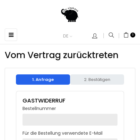
Umschalten
☰
DE
0
der
Navigation
Vom Vertrag zurücktreten
1. Anfrage
2. Bestätigen
GASTWIDERRUF
Bestellnummer
Für die Bestellung verwendete E-Mail