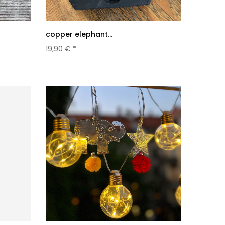
copper elephant...
19,90 € *