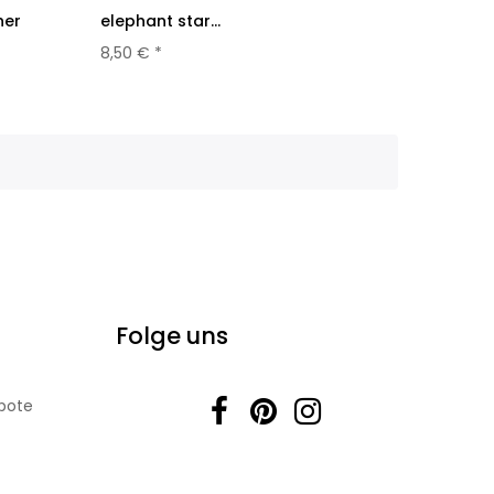
her
elephant star...
8,50 € *
Folge uns
bote