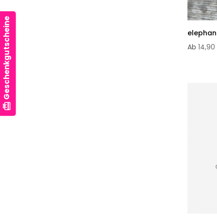
Geschenkgutscheine
elephan
Ab
14,90
card_giftcard