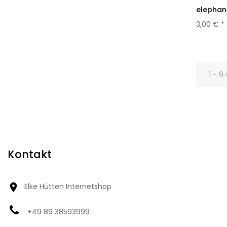
elephan
3,00 € *
1 - 9
Kontakt

Elke Hütten Internetshop
+49 89 38593999